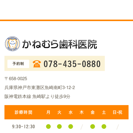
〒658-0025
兵庫県神戸市東灘区魚崎南町3-12-2
阪神電鉄本線 魚崎駅より徒歩9分
診療時間
月
火
水
木
金
土
日・祝
●
●
●
/
●
●
/
9:30-12:30