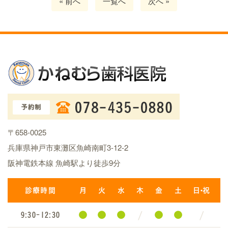
« 前へ
一覧へ
次へ »
〒658-0025
兵庫県神戸市東灘区魚崎南町3-12-2
阪神電鉄本線 魚崎駅より徒歩9分
診療時間
月
火
水
木
金
土
日・祝
●
●
●
/
●
●
/
9:30-12:30