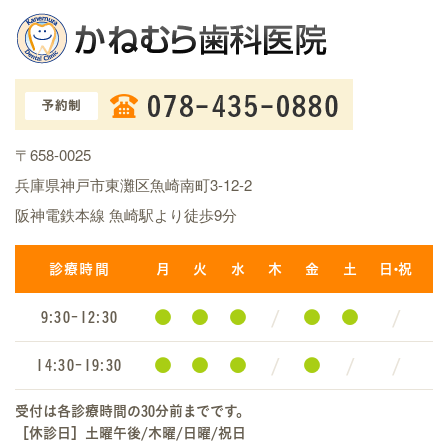
〒658-0025
兵庫県神戸市東灘区魚崎南町3-12-2
阪神電鉄本線 魚崎駅より徒歩9分
診療時間
月
火
水
木
金
土
日・祝
●
●
●
/
●
●
/
9:30-12:30
●
●
●
/
●
/
/
14:30-19:30
受付は各診療時間の30分前までです。
［休診日］土曜午後/木曜/日曜/祝日