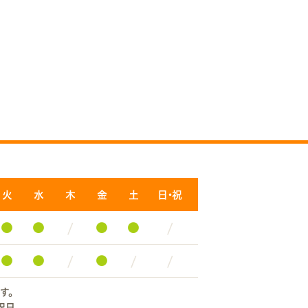
火
水
木
金
土
日・祝
●
●
/
●
●
/
●
●
/
●
/
/
す。
祝日