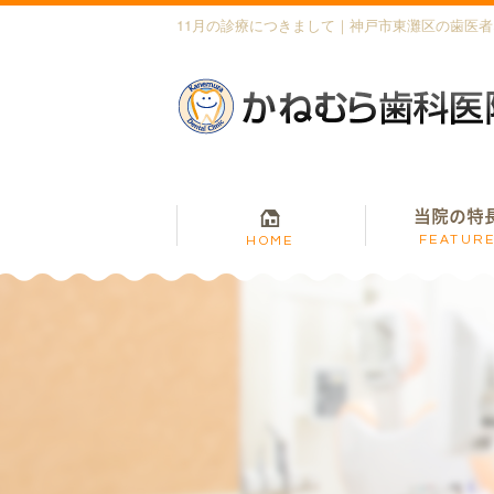
11月の診療につきまして｜神戸市東灘区の歯医
当院の特
FEATUR
HOME