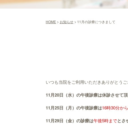
HOME
>
お知らせ
>
11月の診療につきまして
いつも当院をご利用いただきありがとうご
11
月20
日（水）の午後診療は休診させて頂
11
月25
日（月）の午後診療は
16時30分か
11
月29
日（金）の診療は
午後5時まで
とさ